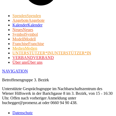
Spenden
Spenden
Angebote
Angebote
Kalender
Kalender
Neues
Neues
Symbol
Symbol
Modell
Modell
Franchise
Franchise
Medien
Medien
UNTERSTÜTZER*IN
UNTERSTÜTZER*IN
VERBAND
VERBAND
Über uns
Über uns
NAVIGATION
Betroffenengruppe 3. Bezirk
Unterstützte Gesprächsgruppe im Nachbarschaftszentrum des
Wiener Hilfswerk in der Barichgasse 8 im 3. Bezirk, von 15 - 16:30
Uhr. Offen nach vorheriger Anmeldung unter
buchegger@promenz.at oder 0660 94 90 438.
Datenschutz